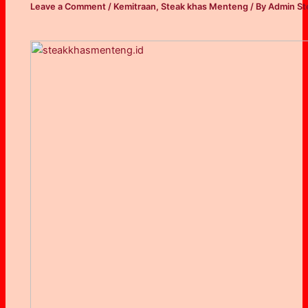
Leave a Comment
/
Kemitraan
,
Steak khas Menteng
/ By
Admin St