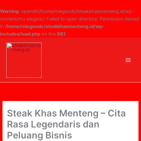
Skip
to
Warning
: opendir(/home/miegoodc/steakkhasmenteng.id/wp-
content
content/mu-plugins): Failed to open directory: Permission denied
in
/home/miegoodc/steakkhasmenteng.id/wp-
includes/load.php
on line
981
Steak Khas Menteng – Cita
Rasa Legendaris dan
Peluang Bisnis